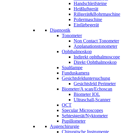
Handschleifsteine
Heißluftgerät
Rillgerät&Bohrmaschine
Poliermaschine
Einfärbegerät
Diagnostik
Tonometer
Non Contact Tonometer
Applanationstonometer
Ophthalmoskop
Indirekt ophthalmoscope
Direkt Ophthalmoskop
Spaltlampe
Funduskamera
Gesichtsfelduntersuchung
Gesichtsfeld Perimeter
Biometer/A scan/Echoscan
Biometer IOL
Ultraschall-Scanner
OCT
Specular Microscopes
Sehtestgerät/Nyktometer
Pupillometer
Augenchirurgie
Chirurgische Instrumente