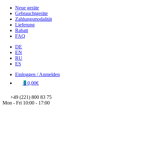
Neue geräte
Gebrauchtgeräte
Zahlungsmodalität
Lieferung
Rabatt
FAQ
DE
EN
RU
ES
Einloggen / Anmelden
0
0,00€
+49 (221) 800 83 75
Mon - Fri 10:00 - 17:00