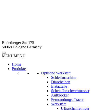
Raderberger Str. 175
50968 Cologne Germany
MENU
MENU
Home
Produkte
Optische Werkstatt
Schleifmaschine
Diascheiben
Erstazteile
Scheitelbrechwertmesser
Aufblocker
Fernrandungs-Tracer
Werkstatt
Ultraschallreiniger