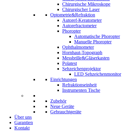
Chirurgische Mikroskope
Chirurgischer Laser
Optometrie&Refraktion
Autoref-Keratometer
Autorefractometer
Phoropter
Automatische Phoropter
Manuelle Phoropter
Ophthalmometer
Hornhaut-Topograph
Messbrille&Gläserkasten
Polatest
Sehzeichenprojektor
LED Sehzeichenmonitor
Einrichtungen
Refraktionseinheit
Instrumenten Tische
Zubehör
Neue Geräte
Gebrauchtgeräte
Über uns
Garantien
Kontakt