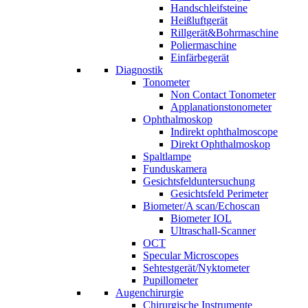
Handschleifsteine
Heißluftgerät
Rillgerät&Bohrmaschine
Poliermaschine
Einfärbegerät
Diagnostik
Tonometer
Non Contact Tonometer
Applanationstonometer
Ophthalmoskop
Indirekt ophthalmoscope
Direkt Ophthalmoskop
Spaltlampe
Funduskamera
Gesichtsfelduntersuchung
Gesichtsfeld Perimeter
Biometer/A scan/Echoscan
Biometer IOL
Ultraschall-Scanner
OCT
Specular Microscopes
Sehtestgerät/Nyktometer
Pupillometer
Augenchirurgie
Chirurgische Instrumente