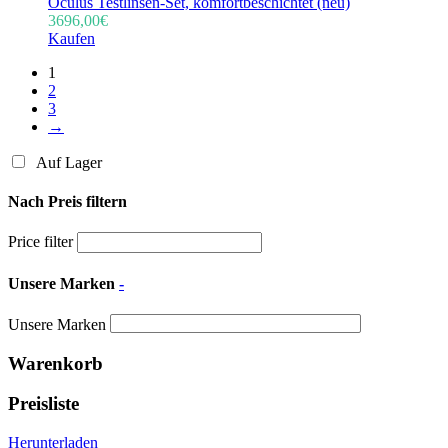
Oculus Testlinsen-Set, komfortbeschichtet (neu)
3696,00
€
Kaufen
1
2
3
→
Auf Lager
Nach Preis filtern
Price filter
Unsere Marken
-
Unsere Marken
Warenkorb
Preisliste
Herunterladen