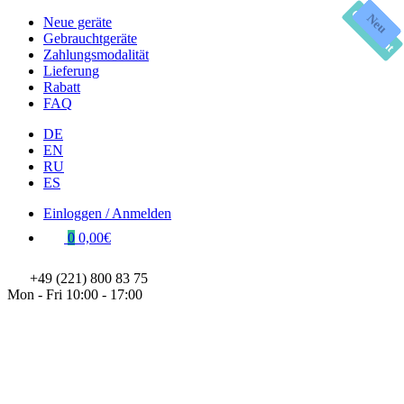
Gebraucht
Neu
Neu
Neu
Neu
Neu
Neu
Neu
Neu
Neu
Neu
Neu
Neue geräte
Gebrauchtgeräte
Zahlungsmodalität
Lieferung
Rabatt
FAQ
DE
EN
RU
ES
Einloggen / Anmelden
0
0,00€
+49 (221) 800 83 75
Mon - Fri 10:00 - 17:00