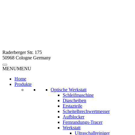
Raderberger Str. 175
50968 Cologne Germany
MENU
MENU
Home
Produkte
Optische Werkstatt
Schleifmaschine
Diascheiben
Erstazteile
Scheitelbrechwertmesser
Aufblocker
Fernrandungs-Tracer
Werkstatt
Ultraschallreiniger