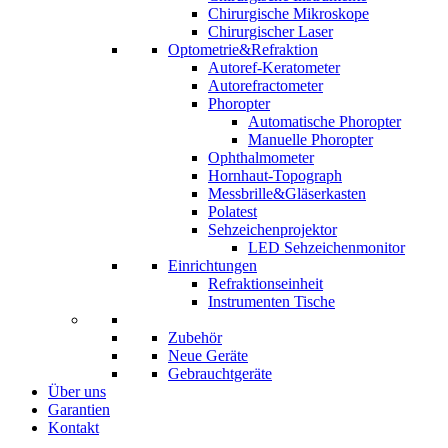
Chirurgische Mikroskope
Chirurgischer Laser
Optometrie&Refraktion
Autoref-Keratometer
Autorefractometer
Phoropter
Automatische Phoropter
Manuelle Phoropter
Ophthalmometer
Hornhaut-Topograph
Messbrille&Gläserkasten
Polatest
Sehzeichenprojektor
LED Sehzeichenmonitor
Einrichtungen
Refraktionseinheit
Instrumenten Tische
Zubehör
Neue Geräte
Gebrauchtgeräte
Über uns
Garantien
Kontakt