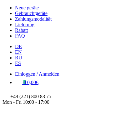
Neue geräte
Gebrauchtgeräte
Zahlungsmodalität
Lieferung
Rabatt
FAQ
DE
EN
RU
ES
Einloggen / Anmelden
0
0,00€
+49 (221) 800 83 75
Mon - Fri 10:00 - 17:00