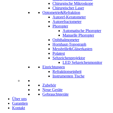
Chirurgische Mikroskope
Chirurgischer Laser
Optometrie&Refraktion
Autoref-Keratometer
Autorefractometer
Phoropter
Automatische Phoropter
Manuelle Phoropter
Ophthalmometer
Hornhaut-Topograph
Messbrille&Gläserkasten
Polatest
Sehzeichenprojektor
LED Sehzeichenmonitor
Einrichtungen
Refraktionseinheit
Instrumenten Tische
Zubehör
Neue Geräte
Gebrauchtgeräte
Über uns
Garantien
Kontakt