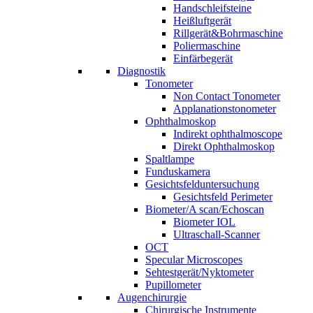
Handschleifsteine
Heißluftgerät
Rillgerät&Bohrmaschine
Poliermaschine
Einfärbegerät
Diagnostik
Tonometer
Non Contact Tonometer
Applanationstonometer
Ophthalmoskop
Indirekt ophthalmoscope
Direkt Ophthalmoskop
Spaltlampe
Funduskamera
Gesichtsfelduntersuchung
Gesichtsfeld Perimeter
Biometer/A scan/Echoscan
Biometer IOL
Ultraschall-Scanner
OCT
Specular Microscopes
Sehtestgerät/Nyktometer
Pupillometer
Augenchirurgie
Chirurgische Instrumente