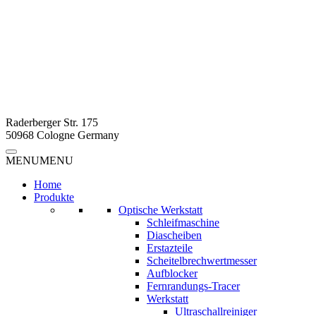
Raderberger Str. 175
50968 Cologne Germany
MENU
MENU
Home
Produkte
Optische Werkstatt
Schleifmaschine
Diascheiben
Erstazteile
Scheitelbrechwertmesser
Aufblocker
Fernrandungs-Tracer
Werkstatt
Ultraschallreiniger