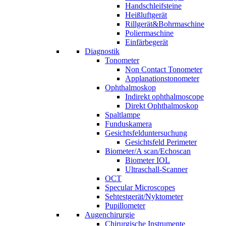
Handschleifsteine
Heißluftgerät
Rillgerät&Bohrmaschine
Poliermaschine
Einfärbegerät
Diagnostik
Tonometer
Non Contact Tonometer
Applanationstonometer
Ophthalmoskop
Indirekt ophthalmoscope
Direkt Ophthalmoskop
Spaltlampe
Funduskamera
Gesichtsfelduntersuchung
Gesichtsfeld Perimeter
Biometer/A scan/Echoscan
Biometer IOL
Ultraschall-Scanner
OCT
Specular Microscopes
Sehtestgerät/Nyktometer
Pupillometer
Augenchirurgie
Chirurgische Instrumente