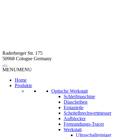
Raderberger Str. 175
50968 Cologne Germany
MENU
MENU
Home
Produkte
Optische Werkstatt
Schleifmaschine
Diascheiben
Erstazteile
Scheitelbrechwertmesser
Aufblocker
Fernrandungs-Tracer
Werkstatt
Ultraschallreiniger