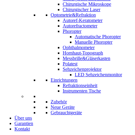
Chirurgische Mikroskope
Chirurgischer Laser
Optometrie&Refraktion
Autoref-Keratometer
Autorefractometer
Phoropter
Automatische Phoropter
Manuelle Phoropter
Ophthalmometer
Hornhaut-Topograph
Messbrille&Gläserkasten
Polatest
Sehzeichenprojektor
LED Sehzeichenmonitor
Einrichtungen
Refraktionseinheit
Instrumenten Tische
Zubehör
Neue Geräte
Gebrauchtgeräte
Über uns
Garantien
Kontakt