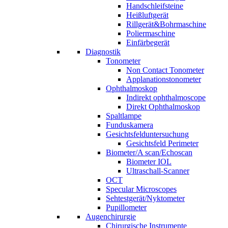
Handschleifsteine
Heißluftgerät
Rillgerät&Bohrmaschine
Poliermaschine
Einfärbegerät
Diagnostik
Tonometer
Non Contact Tonometer
Applanationstonometer
Ophthalmoskop
Indirekt ophthalmoscope
Direkt Ophthalmoskop
Spaltlampe
Funduskamera
Gesichtsfelduntersuchung
Gesichtsfeld Perimeter
Biometer/A scan/Echoscan
Biometer IOL
Ultraschall-Scanner
OCT
Specular Microscopes
Sehtestgerät/Nyktometer
Pupillometer
Augenchirurgie
Chirurgische Instrumente