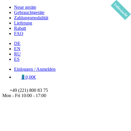
Gebraucht
Neue geräte
Gebrauchtgeräte
Zahlungsmodalität
Lieferung
Rabatt
FAQ
DE
EN
RU
ES
Einloggen / Anmelden
0
0,00€
+49 (221) 800 83 75
Mon - Fri 10:00 - 17:00