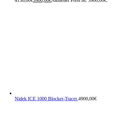
4136,00€
3900,00
€
Aktueller Preis ist: 3900,00€.
Nidek ICE 1000 Blocker-Tracer
4900,00
€