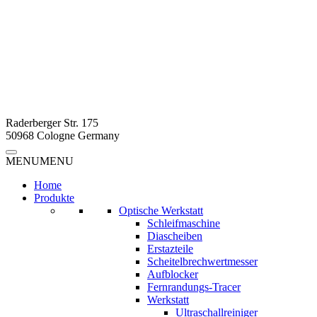
Raderberger Str. 175
50968 Cologne Germany
MENU
MENU
Home
Produkte
Optische Werkstatt
Schleifmaschine
Diascheiben
Erstazteile
Scheitelbrechwertmesser
Aufblocker
Fernrandungs-Tracer
Werkstatt
Ultraschallreiniger