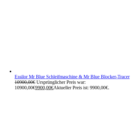
Essilor Mr Blue Schleifmaschine & Mr Blue Blocker-Tracer
10900,00
€
Ursprünglicher Preis war:
10900,00€
9900,00
€
Aktueller Preis ist: 9900,00€.