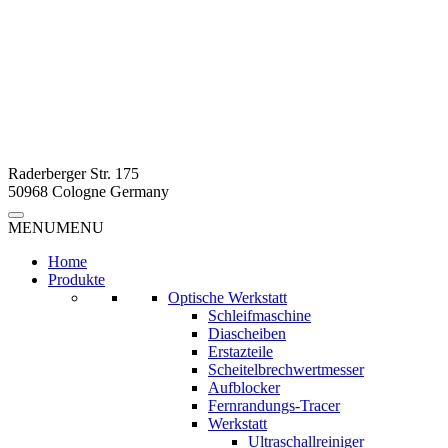
Raderberger Str. 175
50968 Cologne Germany
MENU
MENU
Home
Produkte
Optische Werkstatt
Schleifmaschine
Diascheiben
Erstazteile
Scheitelbrechwertmesser
Aufblocker
Fernrandungs-Tracer
Werkstatt
Ultraschallreiniger