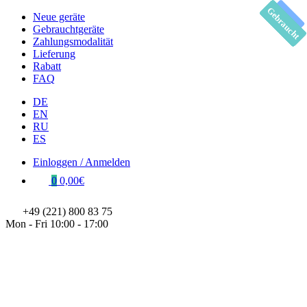
Gebraucht
Gebraucht
Gebraucht
Gebraucht
Gebraucht
Gebraucht
Gebraucht
Gebraucht
Gebraucht
Gebraucht
Neu
Neu
Neue geräte
Gebrauchtgeräte
Zahlungsmodalität
Lieferung
Rabatt
FAQ
DE
EN
RU
ES
Einloggen / Anmelden
0
0,00€
+49 (221) 800 83 75
Mon - Fri 10:00 - 17:00