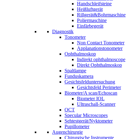
Handschleifsteine
Heißluftgerät
Rillgerät&Bohrmaschine
Poliermaschine
Einfärbegerät
Diagnostik
Tonometer
Non Contact Tonometer
Applanationstonometer
Ophthalmoskop
Indirekt ophthalmoscope
Direkt Ophthalmoskop
Spaltlampe
Funduskamera
Gesichtsfelduntersuchung
Gesichtsfeld Perimeter
Biometer/A scan/Echoscan
Biometer IOL
Ultraschall-Scanner
OCT
Specular Microscopes
Sehtestgerät/Nyktometer
Pupillometer
Augenchirurgie
Chirurgische Instrumente