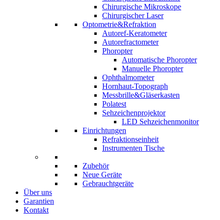
Chirurgische Mikroskope
Chirurgischer Laser
Optometrie&Refraktion
Autoref-Keratometer
Autorefractometer
Phoropter
Automatische Phoropter
Manuelle Phoropter
Ophthalmometer
Hornhaut-Topograph
Messbrille&Gläserkasten
Polatest
Sehzeichenprojektor
LED Sehzeichenmonitor
Einrichtungen
Refraktionseinheit
Instrumenten Tische
Zubehör
Neue Geräte
Gebrauchtgeräte
Über uns
Garantien
Kontakt