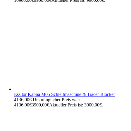
10900,00€
9900,00
€
Aktueller Preis ist: 9900,00€.
Essilor Kappa M05 Schleifmaschine & Tracer-Blocker
4136,00
€
Ursprünglicher Preis war:
4136,00€
3900,00
€
Aktueller Preis ist: 3900,00€.