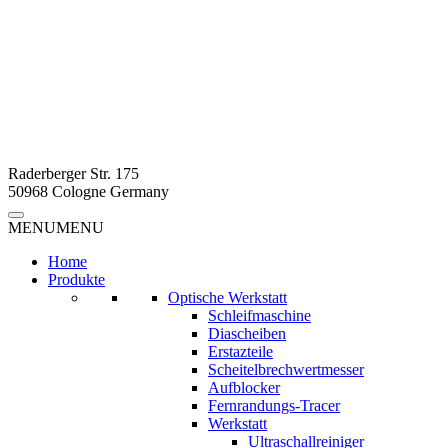
Raderberger Str. 175
50968 Cologne Germany
MENU
MENU
Home
Produkte
Optische Werkstatt
Schleifmaschine
Diascheiben
Erstazteile
Scheitelbrechwertmesser
Aufblocker
Fernrandungs-Tracer
Werkstatt
Ultraschallreiniger