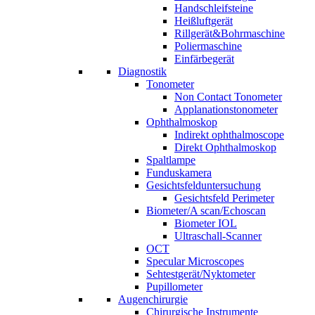
Handschleifsteine
Heißluftgerät
Rillgerät&Bohrmaschine
Poliermaschine
Einfärbegerät
Diagnostik
Tonometer
Non Contact Tonometer
Applanationstonometer
Ophthalmoskop
Indirekt ophthalmoscope
Direkt Ophthalmoskop
Spaltlampe
Funduskamera
Gesichtsfelduntersuchung
Gesichtsfeld Perimeter
Biometer/A scan/Echoscan
Biometer IOL
Ultraschall-Scanner
OCT
Specular Microscopes
Sehtestgerät/Nyktometer
Pupillometer
Augenchirurgie
Chirurgische Instrumente