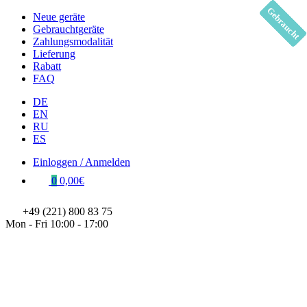
Gebraucht
Gebraucht
Gebraucht
Gebraucht
Gebraucht
Gebraucht
Gebraucht
Gebraucht
Gebraucht
Gebraucht
Gebraucht
Gebraucht
Neue geräte
Gebrauchtgeräte
Zahlungsmodalität
Lieferung
Rabatt
FAQ
DE
EN
RU
ES
Einloggen / Anmelden
0
0,00€
+49 (221) 800 83 75
Mon - Fri 10:00 - 17:00