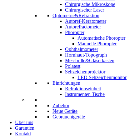
Chirurgische Mikroskope
Chirurgischer Laser
Optometrie&Refraktion
Autoref-Keratometer
Autorefractometer
Phoropter
Automatische Phoropter
Manuelle Phoropter
Ophthalmometer
Hornhaut-Topograph
Messbrille&Gläserkasten
Polatest
Sehzeichenprojektor
LED Sehzeichenmonitor
Einrichtungen
Refraktionseinheit
Instrumenten Tische
Zubehör
Neue Geräte
Gebrauchtgeräte
Über uns
Garantien
Kontakt