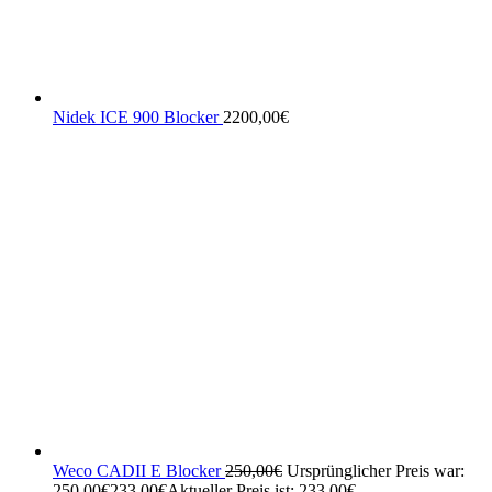
Nidek ICE 900 Blocker
2200,00
€
Weco CADII E Blocker
250,00
€
Ursprünglicher Preis war:
250,00€
233,00
€
Aktueller Preis ist: 233,00€.