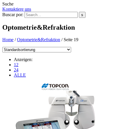
Suche
Kontaktiere uns
Buscar por:
s
Optometrie&Refraktion
Home
/
Optometrie&Refraktion
/
Seite 19
Anzeigen:
12
24
ALLE